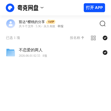
打开 APP
豁达*樱桃的分享
共 9 个文件
5.3G
永久有效
举报
按名称
已选 1 项
不恋爱的两人
2026-06-01 02:55
8项